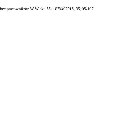
 Wobec pracowników W Wieku 55+.
EEiM
2015
,
35
, 95-107.