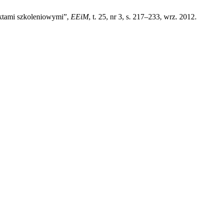
ektami szkoleniowymi”,
EEiM
, t. 25, nr 3, s. 217–233, wrz. 2012.