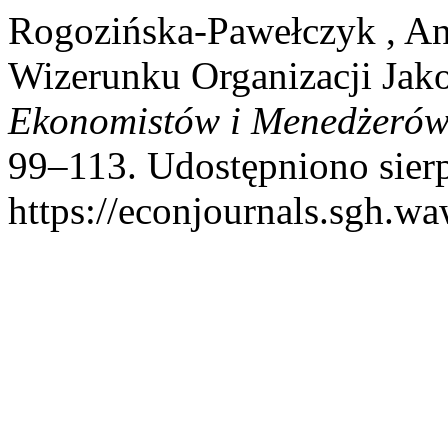
Rogozińska‑Pawełczyk , An
Wizerunku Organizacji Jak
Ekonomistów i Menedżeró
99–113. Udostępniono sierp
https://econjournals.sgh.w