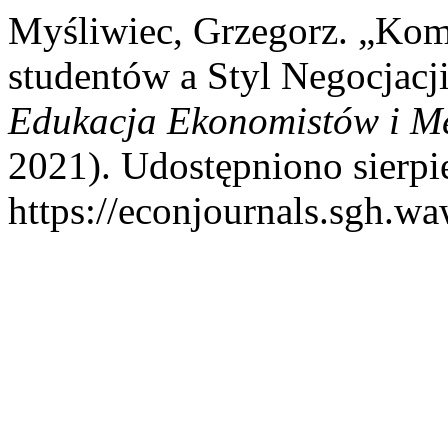
Myśliwiec, Grzegorz. „Kom
studentów a Styl Negocjacj
Edukacja Ekonomistów i M
2021). Udostępniono sierpi
https://econjournals.sgh.w