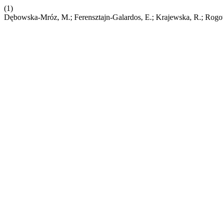
(1)
Dębowska-Mróz, M.; Ferensztajn-Galardos, E.; Krajewska, R.; Rogow