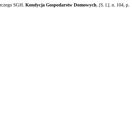
darczego SGH.
Kondycja Gospodarstw Domowych
,
[S. l.]
, n. 104, p.