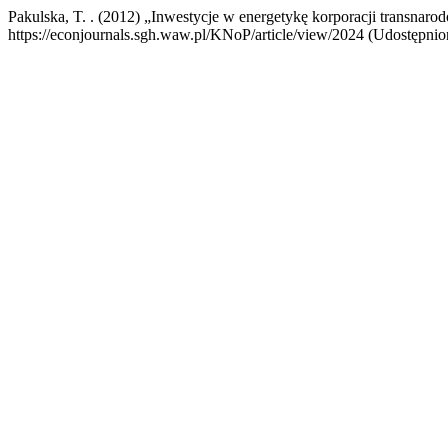
Pakulska, T. . (2012) „Inwestycje w energetykę korporacji transnar
https://econjournals.sgh.waw.pl/KNoP/article/view/2024 (Udostępnion