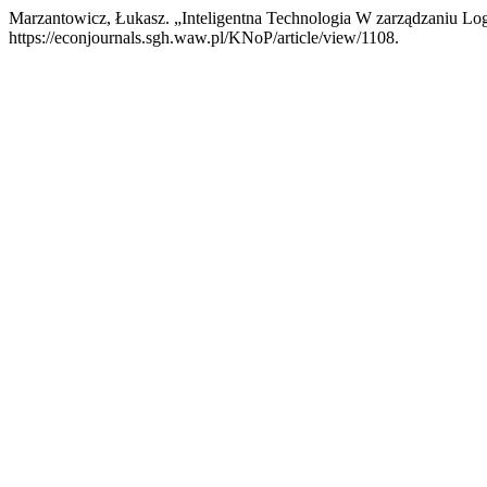
Marzantowicz, Łukasz. „Inteligentna Technologia W zarządzaniu L
https://econjournals.sgh.waw.pl/KNoP/article/view/1108.