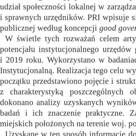
udział społeczności lokalnej w zarząd
i sprawnych urzędników. PRI wpisuje s
publicznej według koncepcji
good gove
W świetle tych rozważań celem
art
potencjału instytucjonalnego urzędó
i 2019 roku.
Wykorzystano w badaniac
Instytucjonalną.
Realizacja tego celu wy
początku przedstawiono pojęcie i struk
z charakterystyką poszczególnych 
dokonano analizy uzyskanych wynikó
badań i ich znaczenie praktyczne. 
miejskich położonych na terenie woj.
po
Uzyskane w ten sposób informacje d