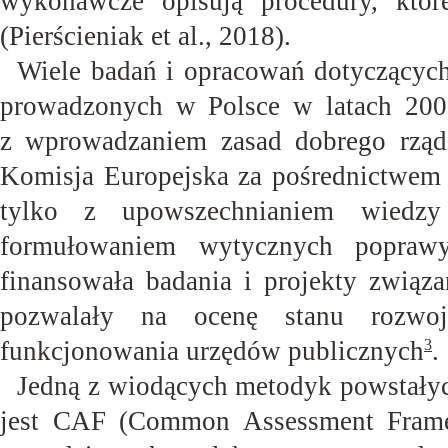
wykonawcze opisują procedury, któr
(Pierścieniak et al.,
2018).
Wiele badań i opracowań dotyczącyc
prowadzonych w Polsce w latach 20
z wprowadzaniem zasad dobrego rządz
Komisja Europejska za pośrednictwem 
tylko z upowszechnianiem wiedzy
formułowaniem wytycznych poprawy
finansowała badania i projekty związ
pozwalały na ocenę stanu rozwoju
funkcjonowania urzędów publicznych
.
3
Jedną z wiodących metodyk powstały
jest CAF (Common Assessment Frame