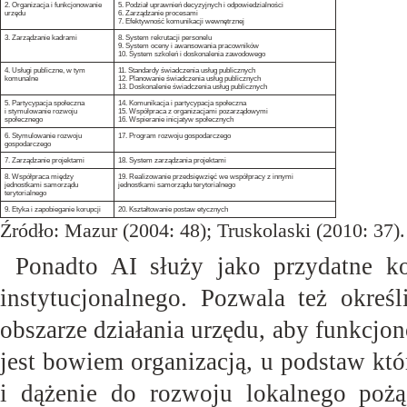
2. Organizacja i funkcjonowanie
5. Podział uprawnień decyzyjnych i odpowiedzialności
urzędu
6. Zarządzanie procesami
7. Efektywność komunikacji wewnętrznej
3. Zarządzanie kadrami
8. System rekrutacji personelu
9. System oceny i awansowania pracowników
10. System szkoleń i doskonalenia zawodowego
4. Usługi publiczne, w tym
11. Standardy świadczenia usług publicznych
komunalne
12. Planowanie świadczenia usług publicznych
13. Doskonalenie świadczenia usług publicznych
5. Partycypacja społeczna
14. Komunikacja i partycypacja społeczna
i stymulowanie rozwoju
15. Współpraca z organizacjami pozarządowymi
społecznego
16. Wspieranie inicjatyw społecznych
6. Stymulowanie rozwoju
17. Program rozwoju gospodarczego
gospodarczego
7. Zarządzanie projektami
18. System zarządzania projektami
8. Współpraca między
19. Realizowanie przedsięwzięć we współpracy z innymi
jednostkami samorządu
jednostkami samorządu terytorialnego
terytorialnego
9. Etyka i zapobieganie korupcji
20. Kształtowanie postaw etycznych
Źródło: Mazur (2004: 48); Truskolaski (2010: 37).
Ponadto AI służy jako przydatne 
instytucjonalnego. Pozwala też okreś
obszarze działania urzędu, aby funkcj
jest bowiem organizacją, u podstaw któ
i dążenie do rozwoju lokalnego pożą