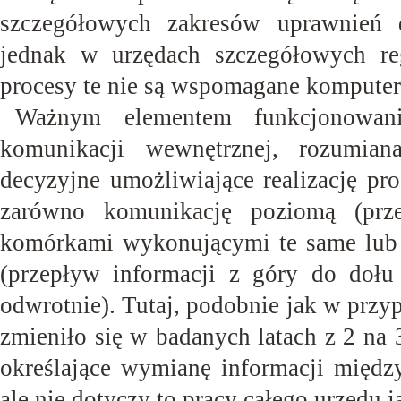
szczegółowych zakresów uprawnień 
jednak w urzędach szczegółowych re
procesy te nie są wspomagane kompute
Ważnym elementem funkcjonowan
komunikacji wewnętrznej, rozumian
decyzyjne umożliwiające realizację pr
zarówno komunikację poziomą (prz
komórkami wykonującymi te same lub 
(przepływ informacji z góry do dołu
odwrotnie). Tutaj, podobnie jak w prz
zmieniło się w badanych latach z 2 na 3
określające wymianę informacji mię
ale nie dotyczy to pracy całego urzędu j