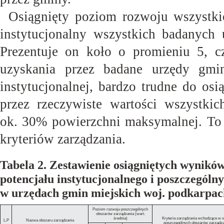
Osiągnięty poziom rozwoju wszystkic
instytucjonalny wszystkich badanych
Prezentuje on koło o promieniu 5, c
uzyskania przez badane urzędy gmi
instytucjonalnej, bardzo trudne do os
przez rzeczywiste wartości wszystkic
ok. 30% powierzchni maksymalnej. To 
kryteriów
zarządzania.
Tabela 2. Zestawienie osiągniętych wynikó
potencjału instytucjonalnego i poszczegól
w urzędach gmin miejskich woj. podkarpac
Poziom rozwoju poszczególnych
obszarów zarządzania (wart.
średnia)
Kryteria zarządzania wchodzące w s
L.P
Nazwa obszaru zarządzania
poszczególnych obszarów zarządza