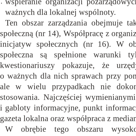
wspieranie organizacji pozarządowyc
•
ważnych dla lokalnej
wspólnoty.
Ten obszar zarządzania obejmuje tak
społeczną (nr 14), Współpracę z organ
inicjatyw społecznych (nr 16). W ob
społeczna są spełnione warunki t
kwestionariuszy pokazuje, że urz
o ważnych dla nich sprawach przy pom
ale w wielu przypadkach nie dokon
stosowania. Najczęściej wymienianymi 
i gabloty informacyjne, punkt informa
gazeta lokalna oraz współpraca z
media
W obrębie tego obszaru wysoko