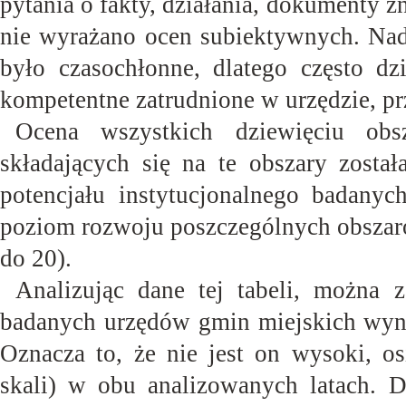
pytania o fakty, działania, dokumenty zn
nie wyrażano ocen subiektywnych. Nadm
było czasochłonne, dlatego często dz
kompetentne zatrudnione w urzędzie, p
Ocena wszystkich dziewięciu obs
składających się na te obszary zosta
potencjału instytucjonalnego badanyc
poziom rozwoju poszczególnych obszarów
do
20).
Analizując dane tej tabeli, można 
badanych urzędów gmin miejskich wyni
Oznacza to, że nie jest on wysoki, os
skali) w obu analizowanych latach. Do