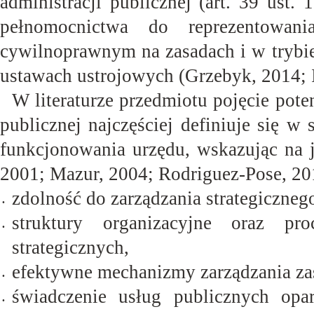
administracji publicznej (art. 39 ust
pełnomocnictwa do reprezentowan
cywilnoprawnym na zasadach i w tryb
ustawach ustrojowych (Grzebyk, 2014; 
W literaturze przedmiotu pojęcie poten
publicznej najczęściej definiuje się 
funkcjonowania urzędu, wskazując na j
2001; Mazur, 2004; Rodriguez-Pose,
20
zdolność do zarządzania
strategiczneg
•
struktury organizacyjne oraz pro
•
strategicznych,
efektywne mechanizmy zarządzania z
•
świadczenie usług publicznych opa
•