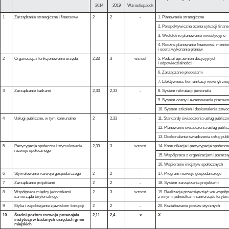
2014
2019
Wzrost/spadek
1
Zarządzanie strategiczne i finansowe
2
2
-
1. Planowanie strategiczne
2. Perspektywiczna ocena sytuacji finan
3. Wieloletnie planowanie inwestycyjne
4. Roczne planowanie finansowe, monito
i ocena wykonania planów
2
Organizacja i funkcjonowanie urzędu
2,33
3
wzrost
5. Podział uprawnień decyzyjnych
i odpowiedzialności
6. Zarządzanie procesami
7. Efektywność komunikacji wewnętrznej
3
Zarządzanie kadrami
2,33
2,33
-
8. System rekrutacji personelu
9. System oceny i awansowania pracow
10. System szkoleń i doskonalenia zaw
4
Usługi publiczne, w tym komunalne
2
2,33
-
11. Standardy świadczenia usług publicz
12. Planowanie świadczenia usług publi
13. Doskonalenie świadczenia usług pub
5
Partycypacja społeczna i stymulowanie
2,33
3
wzrost
14. Komunikacja i partycypacja społeczn
rozwoju społecznego
15. Współpraca z organizacjami pozarz
16. Wspieranie inicjatyw społecznych
6
Stymulowanie rozwoju gospodarczego
2
2
-
17. Program rozwoju gospodarczego
7
Zarządzanie projektami
2
2
-
18. System zarządzania projektami
8
Współpraca między jednostkami
2
3
wzrost
19. Realizacja przedsięwzięć we współp
samorządu terytorialnego
z innymi jednostkami samorządu terytori
9
Etyka i zapobieganie zjawiskom korupcji
2
2
-
20. Kształtowanie postaw etycznych
10
Średni poziom rozwoju potencjału
2,11
2,4
x
X
instytucji w badanych urzędach gmin
miejskich