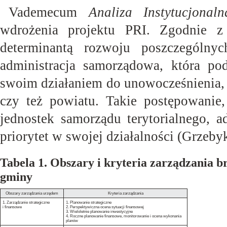
Vademecum
Analiza Instytucjona
wdrożenia projektu PRI. Zgodnie 
determinantą rozwoju poszczególny
administracja samorządowa, która pod
swoim działaniem do unowocześnienia,
czy też powiatu. Takie postępowanie
jednostek samorządu terytorialnego, a
priorytet w swojej działalności (Grzebyk
Tabela 1. Obszary i kryteria zarządzania b
gminy
Obszary zarządzania urzędem
Kryteria zarządzania
1. Zarządzanie strategiczne
1. Planowanie strategiczne
i finansowe
2. Perspektywiczna ocena sytuacji finansowej
3. Wieloletnie planowanie inwestycyjne
4. Roczne planowanie finansowe, monitorowanie i ocena wykonania
planów