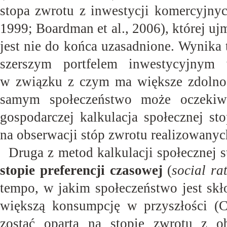
stopa zwrotu z inwestycji komercyjnyc
1999; Boardman et al., 2006), której u
jest nie do końca uzasadnione. Wynika 
szerszym portfelem inwestycyjnym
w związku z czym ma większe zdolnoś
samym społeczeństwo może oczekiw
gospodarczej kalkulacja społecznej st
na obserwacji stóp zwrotu realizowany
Druga z metod kalkulacji społecznej 
stopie preferencji czasowej
(
social ra
tempo, w jakim społeczeństwo jest sk
większą konsumpcję w przyszłości (C
zostać oparta na stopie zwrotu z o