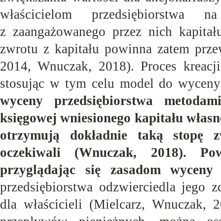
właścicielom przedsiębiorstwa n
z zaangażowanego przez nich kapitał
zwrotu z kapitału powinna zatem prze
2014, Wnuczak, 2018). Proces kreacji
stosując w tym celu model do wyceny
wyceny przedsię
biorstwa metodam
księgowej wniesionego kapitału włas
otrzymują dokładnie taką stopę
zw
oczekiwali (Wnuczak, 2018). Po
przyglądają
c się zasadom wyceny p
przedsiębiorstwa odzwierciedla jego
dla właścicieli (Mielcarz, Wnuczak,