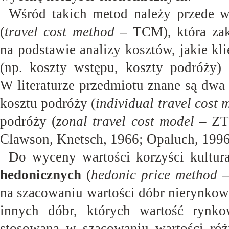
Wśród takich metod należy przede 
(
travel cost method
– TCM), która zakł
na podstawie analizy kosztów, jakie kli
(np. koszty wstępu, koszty podróży) (
W literaturze przedmiotu znane są dw
kosztu podróży (
individual travel cost 
podróży (
zonal travel cost model
– ZTC
Clawson, Knetsch, 1966; Opaluch, 1996;
Do wyceny wartości korzyści kultu
hedonicznych
(
hedonic price method
–
na szacowaniu wartości dóbr nierynkow
innych dóbr, których wartość rynko
stosowana w szacowaniu wartości róż