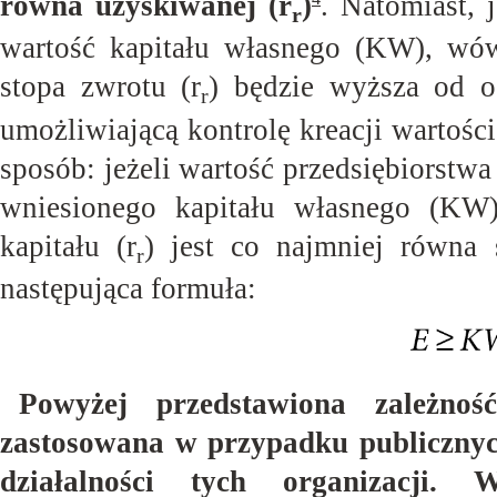
równa uzyskiwanej (r
)
. Natomiast, 
r
wartość kapitału własnego (KW), wów
stopa zwrotu (r
) będzie wyższa od o
r
umożliwiającą kontrolę kreacji wartośc
sposób: jeżeli wartość przedsiębiorstw
wniesionego kapitału własnego (KW
kapitału (r
) jest co najmniej równa 
r
następująca
formuła:
Powyżej przedstawiona zależn
zastosowana w przypadku publicznych
działalności tych organizacji. 