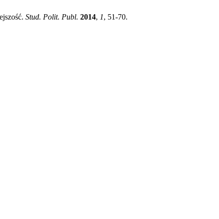
iejszość.
Stud. Polit. Publ.
2014
,
1
, 51-70.