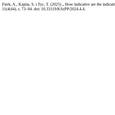
Firek, A., Kajma, S. i Tyc, T. (2025) „ How indicative are the indic
11(4(44), s. 73–94. doi: 10.33119/KSzPP/2024.4.4.