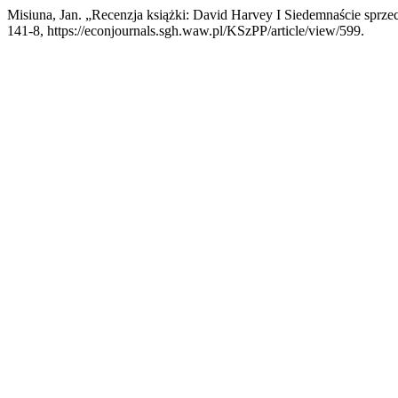
Misiuna, Jan. „Recenzja książki: David Harvey I Siedemnaście sprze
141-8, https://econjournals.sgh.waw.pl/KSzPP/article/view/599.