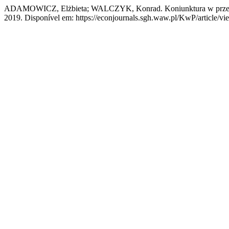
ADAMOWICZ, Elżbieta; WALCZYK, Konrad. Koniunktura w przemyśle
2019. Disponível em: https://econjournals.sgh.waw.pl/KwP/article/vi