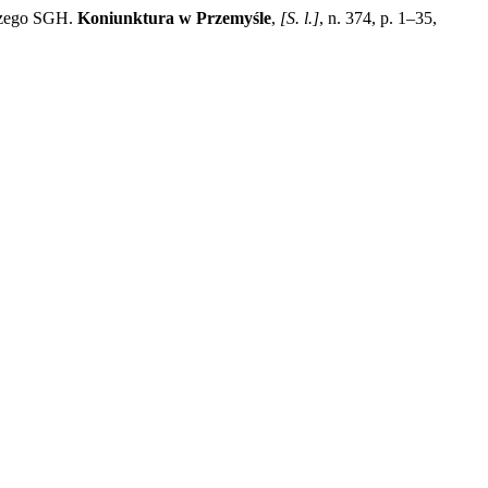
czego SGH.
Koniunktura w Przemyśle
,
[S. l.]
, n. 374, p. 1–35,