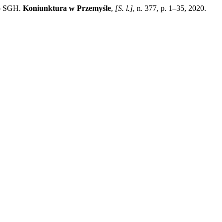
go SGH.
Koniunktura w Przemyśle
,
[S. l.]
, n. 377, p. 1–35, 2020.