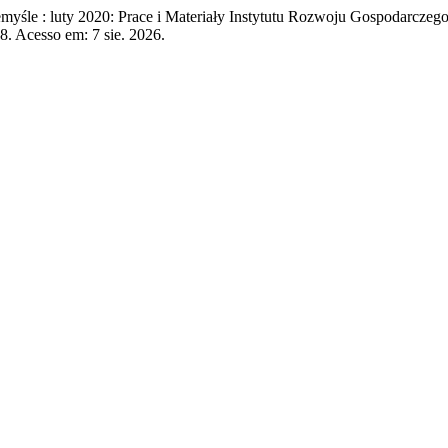
e : luty 2020: Prace i Materiały Instytutu Rozwoju Gospodarcze
8. Acesso em: 7 sie. 2026.