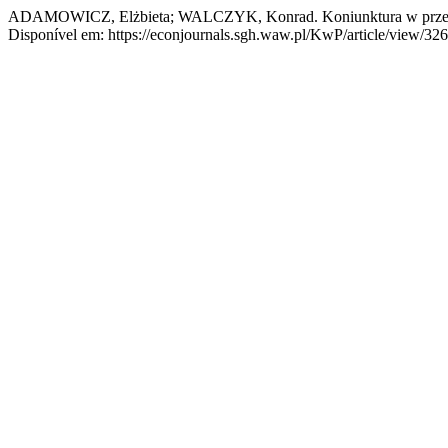
ADAMOWICZ, Elżbieta; WALCZYK, Konrad. Koniunktura w przemyśl
Disponível em: https://econjournals.sgh.waw.pl/KwP/article/view/326