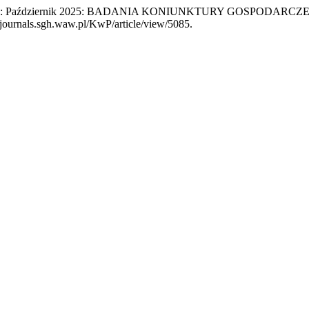
 przemyśle: Październik 2025: BADANIA KONIUNKTURY GOSP
conjournals.sgh.waw.pl/KwP/article/view/5085.