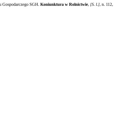
oju Gospodarczego SGH.
Koniunktura w Rolnictwie
,
[S. l.]
, n. 112,