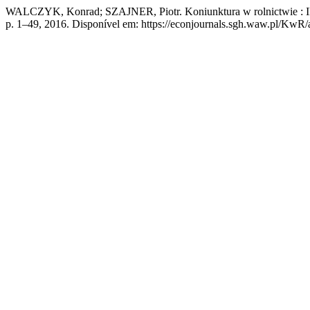
WALCZYK, Konrad; SZAJNER, Piotr. Koniunktura w rolnictwie : II
p. 1–49, 2016. Disponível em: https://econjournals.sgh.waw.pl/KwR/a