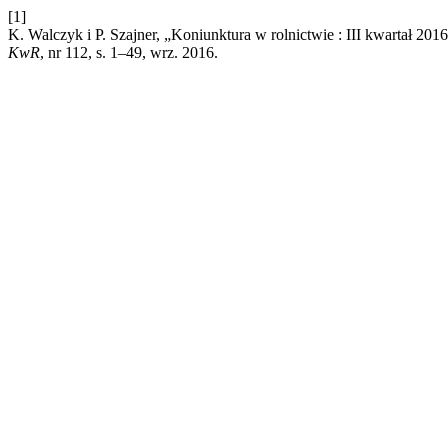
[1]
K. Walczyk i P. Szajner, „Koniunktura w rolnictwie : III kwartał 
KwR
, nr 112, s. 1–49, wrz. 2016.