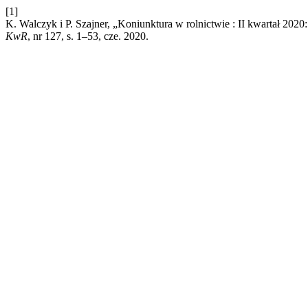
[1]
K. Walczyk i P. Szajner, „Koniunktura w rolnictwie : II kwartał 2
KwR
, nr 127, s. 1–53, cze. 2020.