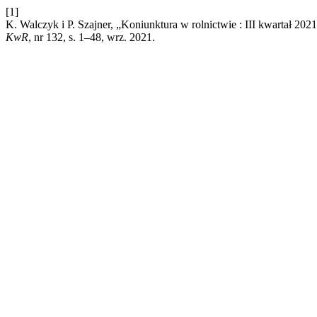
[1]
K. Walczyk i P. Szajner, „Koniunktura w rolnictwie : III kwartał 
KwR
, nr 132, s. 1–48, wrz. 2021.