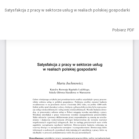
Wróć
Satysfakcja z pracy w sektorze usług w realiach polskiej gospodarki
do
szczegółów
artykułu
Pobierz
Pobierz PDF