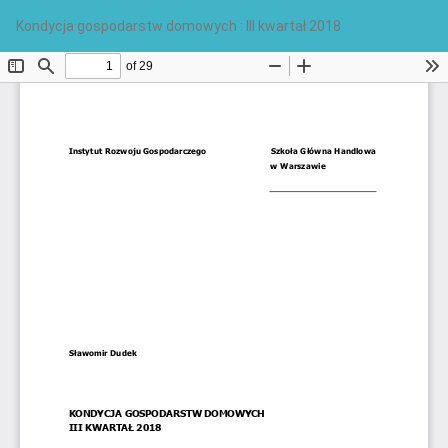
Wróć
Po
Po
Kondycja gospodarstw domowych : III kwartał 2018
do
PD
szczegółów
artykułu