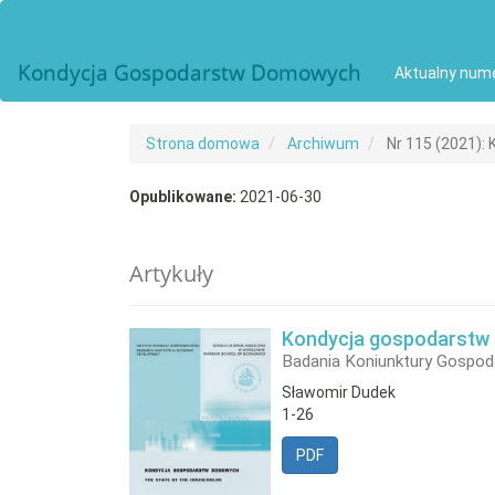
##plugins.themes.bootstrap3.accessible_menu.main_navigat
##plugins.themes.bootstrap3.accessible_menu.main_conten
##plugins.themes.bootstrap3.accessible_menu.sidebar##
Kondycja Gospodarstw Domowych
Aktualny num
Strona domowa
Archiwum
Nr 115 (2021):
Opublikowane:
2021-06-30
Artykuły
Kondycja gospodarstw 
Badania Koniunktury Gospod
Sławomir Dudek
1-26
PDF