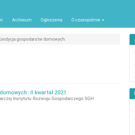
ion##
t##
er
Archiwum
Ogłoszenia
O czasopiśmie
 Kondycja gospodarstw domowych.
domowych : II kwartał 2021
arczej Instytutu Rozwoju Gospodarczego SGH