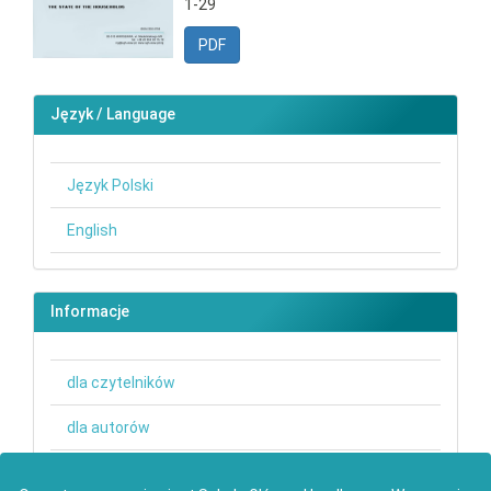
1-29
PDF
Język / Language
Język Polski
English
Informacje
dla czytelników
dla autorów
dla bibliotekarzy