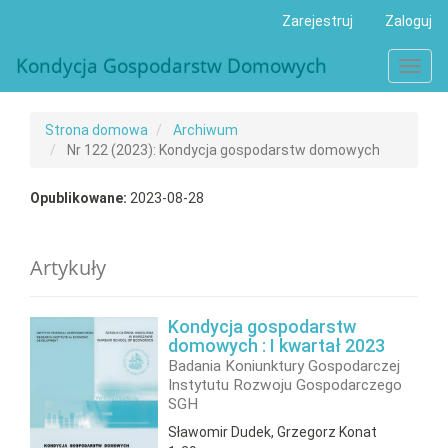
##plugins.themes.bootstrap3.accessible_menu.main_navigat
Zarejestruj
Zaloguj
##plugins.themes.bootstrap3.accessible_menu.main_conten
##plugins.themes.bootstrap3.accessible_menu.sidebar##
Kondycja Gospodarstw Domowych
Toggl
navig
Strona domowa
Archiwum
Nr 122 (2023): Kondycja gospodarstw domowych
Opublikowane:
2023-08-28
Artykuły
Kondycja gospodarstw
domowych : I kwartał 2023
Badania Koniunktury Gospodarczej
Instytutu Rozwoju Gospodarczego
SGH
Sławomir Dudek, Grzegorz Konat