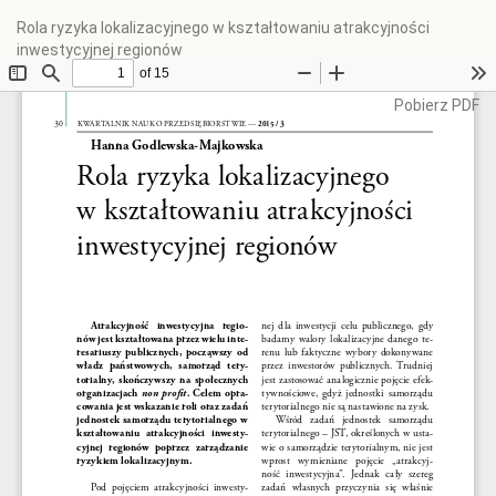
Wróć
Rola ryzyka lokalizacyjnego w kształtowaniu atrakcyjności
do
inwestycyjnej regionów
szczegółów
artykułu
Pobierz
Pobierz PDF