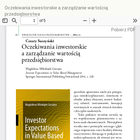
Wróć
Oczekiwania inwestorskie a zarządzanie wartością
do
przedsiębiorstwa
szczegółów
artykułu
Pobierz
Pobierz PDF