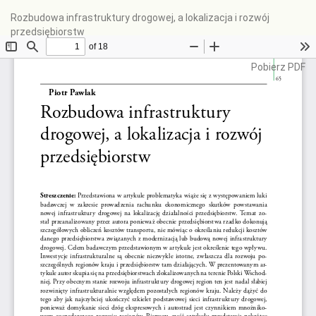
Wróć
Rozbudowa infrastruktury drogowej, a lokalizacja i rozwój
do
przedsiębiorstw
szczegółów
artykułu
Pobierz
Pobierz PDF