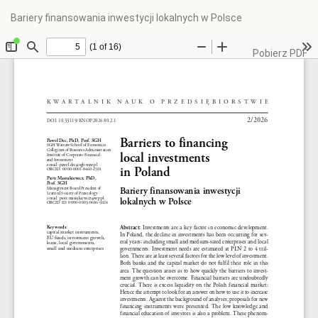
Wróć
Bariery finansowania inwestycji lokalnych w Polsce
do
szczegółów
artykułu
Pobierz
Pobierz PDF