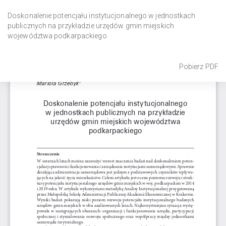
Wróć
do
Doskonalenie potencjału instytucjonalnego w jednostkach
szczegółów
publicznych na przykładzie urzędów gmin miejskich
artykułu
województwa podkarpackiego
Pobierz
Pobierz PDF