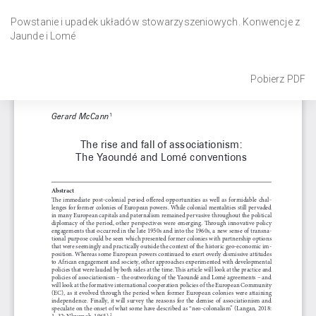
Wróć
do
Powstanie i upadek układów stowarzyszeniowych. Konwencje z
szczegółów
Jaunde i Lomé
artykułu
Pobierz
Pobierz PDF