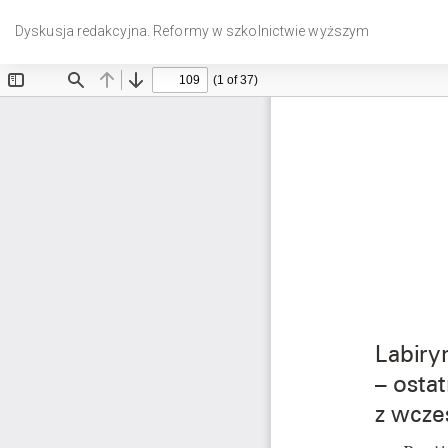
Wróć
do
Dyskusja redakcyjna. Reformy w szkolnictwie wyższym
szczegółów
artykułu