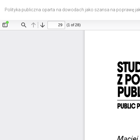
Wróć
do
Polityka publiczna oparta na dowodach jako szansa na poprawę ja
szczegółów
artykułu