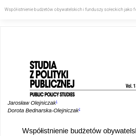
Wróć
do
Współistnienie budżetów obywatelskich i funduszy sołeckich jako f
szczegółów
artykułu