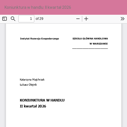
Wróć
Po
Po
Koniunktura w handlu: II kwartał 2026
do
PD
szczegółów
artykułu