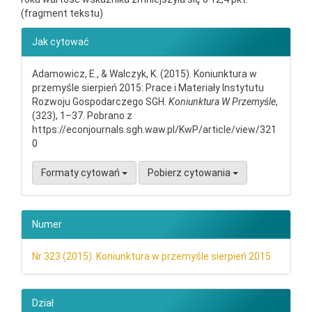
(fragment tekstu)
##plugins.themes.bootstrap3.ar
Jak cytować
Adamowicz, E., & Walczyk, K. (2015). Koniunktura w
przemyśle sierpień 2015: Prace i Materiały Instytutu
Rozwoju Gospodarczego SGH.
Koniunktura W Przemyśle
,
(323), 1–37. Pobrano z
https://econjournals.sgh.waw.pl/KwP/article/view/321
0
Formaty cytowań
Pobierz cytowania
Numer
Nr 323 (2015): Koniunktura w przemyśle sierpień 2015
Dział