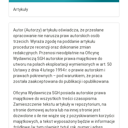
Artykuły
Autor (Autorzy) artykułu oświadcza, że przesłane
opracowanie nie narusza praw autorskich osób
trzecich. Wyraża zgodę na poddanie artykułu
procedurze recenzji oraz dokonanie zmian
redakcyjnych. Przenosi nieodpłatnie na Oficynę
Wydawniczą SGH autorskie prawa majątkowe do
utworu na polach eksploatacji wymienionych w art. 50
Ustawy z dnia 4 lutego 1994 r. o prawie autorskim i
prawach pokrewnych – pod warunkiem, że praca
została zaakceptowana do publikacji i opublikowana.
Oficyna Wydawnicza SGH posiada autorskie prawa
majątkowe do wszystkich treści czasopisma.
Zamieszczenie tekstu artykuły w repozytorium, na
stronie domowej autora lub na innej stronie jest
dozwolone o ile nie wiąże się z pozyskiwaniem korzyści
majątkowych, a tekst wyposażony będzie w informacje
źródłowe (w tym również tytuł, rok, numer i adres