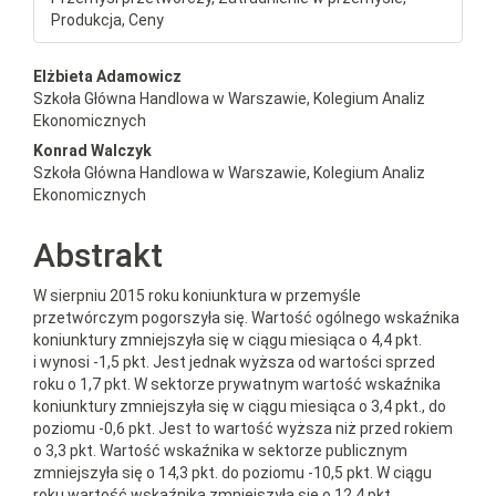
Produkcja, Ceny
##plugins.themes.bootstrap3.a
Elżbieta Adamowicz
Szkoła Główna Handlowa w Warszawie, Kolegium Analiz
Ekonomicznych
Konrad Walczyk
Szkoła Główna Handlowa w Warszawie, Kolegium Analiz
Ekonomicznych
Abstrakt
W sierpniu 2015 roku koniunktura w przemyśle
przetwórczym pogorszyła się. Wartość ogólnego wskaźnika
koniunktury zmniejszyła się w ciągu miesiąca o 4,4 pkt.
i wynosi -1,5 pkt. Jest jednak wyższa od wartości sprzed
roku o 1,7 pkt. W sektorze prywatnym wartość wskaźnika
koniunktury zmniejszyła się w ciągu miesiąca o 3,4 pkt., do
poziomu -0,6 pkt. Jest to wartość wyższa niż przed rokiem
o 3,3 pkt. Wartość wskaźnika w sektorze publicznym
zmniejszyła się o 14,3 pkt. do poziomu -10,5 pkt. W ciągu
roku wartość wskaźnika zmniejszyła się o 12,4 pkt.