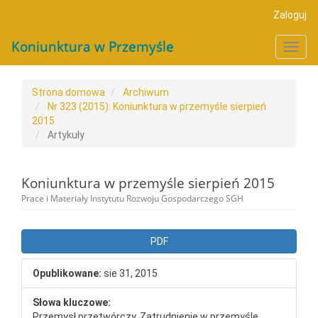
##plugins.themes.bootstrap3.accessible_menu.main_navigat
Zaloguj
##plugins.themes.bootstrap3.accessible_menu.main_conten
##plugins.themes.bootstrap3.accessible_menu.sidebar##
Koniunktura w Przemyśle
Toggl
navig
Strona domowa
Archiwum
Nr 323 (2015): Koniunktura w przemyśle sierpień
2015
Artykuły
Koniunktura w przemyśle sierpień 2015
Prace i Materiały Instytutu Rozwoju Gospodarczego SGH
##plugins.themes.bootstrap3.a
PDF
Opublikowane:
sie 31, 2015
Słowa kluczowe:
Przemysł przetwórczy, Zatrudnienie w przemyśle,