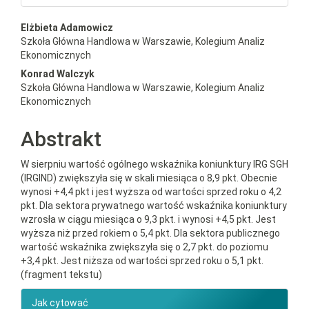
##plugins.themes.bootstrap3.a
Elżbieta Adamowicz
Szkoła Główna Handlowa w Warszawie, Kolegium Analiz
Ekonomicznych
Konrad Walczyk
Szkoła Główna Handlowa w Warszawie, Kolegium Analiz
Ekonomicznych
Abstrakt
W sierpniu wartość ogólnego wskaźnika koniunktury IRG SGH
(IRGIND) zwiększyła się w skali miesiąca o 8,9 pkt. Obecnie
wynosi +4,4 pkt i jest wyższa od wartości sprzed roku o 4,2
pkt. Dla sektora prywatnego wartość wskaźnika koniunktury
wzrosła w ciągu miesiąca o 9,3 pkt. i wynosi +4,5 pkt. Jest
wyższa niż przed rokiem o 5,4 pkt. Dla sektora publicznego
wartość wskaźnika zwiększyła się o 2,7 pkt. do poziomu
+3,4 pkt. Jest niższa od wartości sprzed roku o 5,1 pkt.
(fragment tekstu)
##plugins.themes.bootstrap3.ar
Jak cytować