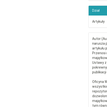
Dział
Artykuły
Autor (Au
narusza p
artykułu 
Przenosi 
majątkowe
Ustawy z 
pokrewny
publikacji
Oficyna 
wszystki
repozytor
dozwolone
majątkow
tym równi