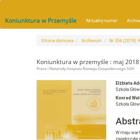
##plugins.themes.bootstrap3.accessible_menu.main_navigat
##plugins.themes.bootstrap3.accessible_menu.main_conten
##plugins.themes.bootstrap3.accessible_menu.sidebar##
Koniunktura w Przemyśle
Aktualny numer
Archi
Strona domowa
Archiwum
Nr 356 (2018):
Koniunktura w przemyśle : maj 2018
Prace i Materiały Instytutu Rozwoju Gospodarczego SGH
##plugins.themes.bootst
##plu
Elżbieta A
Szkoła Głó
Konrad Wal
Szkoła Głó
Abstr
W maju wart
zwiększyła 