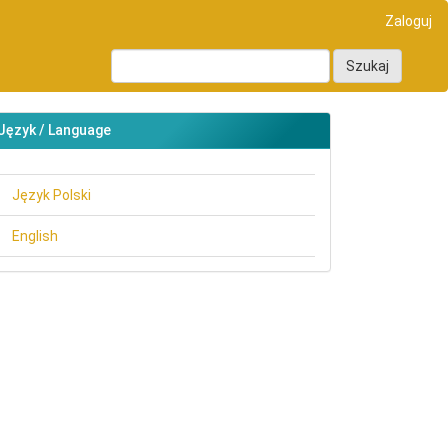
Zaloguj
Szukaj
Język / Language
Język Polski
English
main##