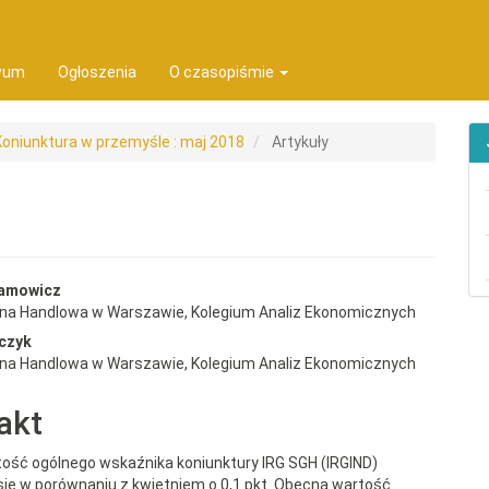
ion##
t##
wum
Ogłoszenia
O czasopiśmie
 Koniunktura w przemyśle : maj 2018
Artykuły
rap3.article.sidebar##
gins.themes.bootstrap3.article.
damowicz
wna Handlowa w Warszawie, Kolegium Analiz Ekonomicznych
czyk
wna Handlowa w Warszawie, Kolegium Analiz Ekonomicznych
akt
ość ogólnego wskaźnika koniunktury IRG SGH (IRGIND)
się w porównaniu z kwietniem o 0,1 pkt. Obecna wartość