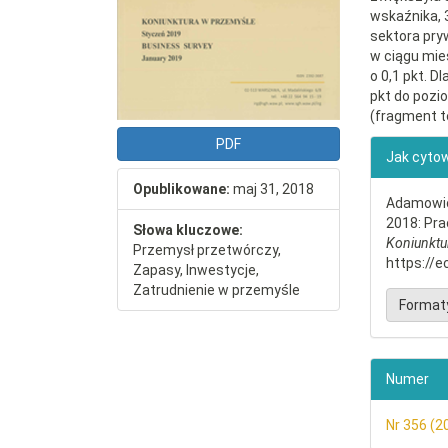
wskaźnika, 3
sektora pry
w ciągu mies
o 0,1 pkt. D
pkt do pozio
(fragment t
##plu
PDF
Jak cyto
Opublikowane:
maj 31, 2018
Adamowicz
2018: Pra
Słowa kluczowe:
Koniunktu
Przemysł przetwórczy,
https://e
Zapasy, Inwestycje,
Zatrudnienie w przemyśle
Format
Numer
Nr 356 (2