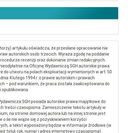
torzy) artykułu oświadcza, że przesłane opracowanie nie
raw autorskich osób trzecich. Wyraża zgodę na poddanie
procedurze recenzji oraz dokonanie zmian redakcyjnych.
nieodpłatnie na Oficynę Wydawniczą SGH autorskie prawa
 do utworu na polach eksploatacji wymienionych w art. 50
dnia 4 lutego 1994 r. o prawie autorskim i prawach
ch – pod warunkiem, że praca została zaakceptowana do
 i opublikowana.
Wydawnicza SGH posiada autorskie prawa majątkowe do
ch treści czasopisma. Zamieszczenie tekstu artykuły w
ium, na stronie domowej autora lub na innej stronie jest
 o ile nie wiąże się z pozyskiwaniem korzyści
ych, a tekst wyposażony będzie w informacje źródłowe (w
eż tytuł, rok, numer i adres internetowy czasopisma).