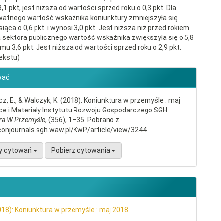
,1 pkt, jest niższa od wartości sprzed roku o 0,3 pkt. Dla
watnego wartość wskaźnika koniunktury zmniejszyła się
iąca o 0,6 pkt. i wynosi 3,0 pkt. Jest niższa niż przed rokiem
la sektora publicznego wartość wskaźnika zwiększyła się o 5,8
mu 3,6 pkt. Jest niższa od wartości sprzed roku o 2,9 pkt.
ekstu)
gins.themes.bootstrap3.article.d
wać
, E., & Walczyk, K. (2018). Koniunktura w przemyśle : maj
ce i Materiały Instytutu Rozwoju Gospodarczego SGH.
ra W Przemyśle
, (356), 1–35. Pobrano z
conjournals.sgh.waw.pl/KwP/article/view/3244
y cytowań
Pobierz cytowania
018): Koniunktura w przemyśle : maj 2018