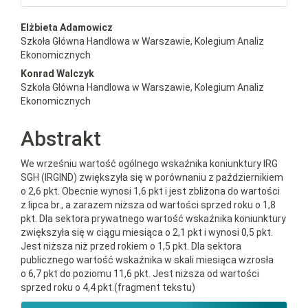
##plugins.themes.bootstrap3.a
Elżbieta Adamowicz
Szkoła Główna Handlowa w Warszawie, Kolegium Analiz
Ekonomicznych
Konrad Walczyk
Szkoła Główna Handlowa w Warszawie, Kolegium Analiz
Ekonomicznych
Abstrakt
We wrześniu wartość ogólnego wskaźnika koniunktury IRG
SGH (IRGIND) zwiększyła się w porównaniu z październikiem
o 2,6 pkt. Obecnie wynosi 1,6 pkt i jest zbliżona do wartości
z lipca br., a zarazem niższa od wartości sprzed roku o 1,8
pkt. Dla sektora prywatnego wartość wskaźnika koniunktury
zwiększyła się w ciągu miesiąca o 2,1 pkt i wynosi 0,5 pkt.
Jest niższa niż przed rokiem o 1,5 pkt. Dla sektora
publicznego wartość wskaźnika w skali miesiąca wzrosła
o 6,7 pkt do poziomu 11,6 pkt. Jest niższa od wartości
sprzed roku o 4,4 pkt.(fragment tekstu)