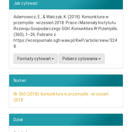
##plugins.themes.bootstrap3.ar
Jak cytować
Adamowicz, E., & Walczyk, K. (2018). Koniunktura w
przemyśle : wrzesień 2018: Prace i Materiały Instytutu
Rozwoju Gospodarczego SGH.
Koniunktura W Przemyśle
,
(360), 1–26. Pobrano z
https://econjournals.sgh.waw.pl/KwP/article/view/324
8
Formaty cytowań
Pobierz cytowania
Numer
Nr 360 (2018): Koniunktura w przemyśle : wrzesień
2018
Dział