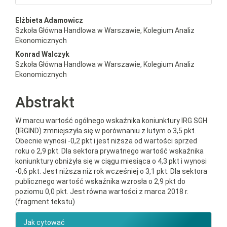
##plugins.themes.bootstrap3.a
Elżbieta Adamowicz
Szkoła Główna Handlowa w Warszawie, Kolegium Analiz
Ekonomicznych
Konrad Walczyk
Szkoła Główna Handlowa w Warszawie, Kolegium Analiz
Ekonomicznych
Abstrakt
W marcu wartość ogólnego wskaźnika koniunktury IRG SGH
(IRGIND) zmniejszyła się w porównaniu z lutym o 3,5 pkt.
Obecnie wynosi -0,2 pkt i jest niższa od wartości sprzed
roku o 2,9 pkt. Dla sektora prywatnego wartość wskaźnika
koniunktury obniżyła się w ciągu miesiąca o 4,3 pkt i wynosi
-0,6 pkt. Jest niższa niż rok wcześniej o 3,1 pkt. Dla sektora
publicznego wartość wskaźnika wzrosła o 2,9 pkt do
poziomu 0,0 pkt. Jest równa wartości z marca 2018 r.
(fragment tekstu)
##plugins.themes.bootstrap3.ar
Jak cytować