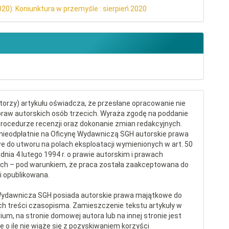
020): Koniunktura w przemyśle : sierpień 2020
torzy) artykułu oświadcza, że przesłane opracowanie nie
raw autorskich osób trzecich. Wyraża zgodę na poddanie
procedurze recenzji oraz dokonanie zmian redakcyjnych.
nieodpłatnie na Oficynę Wydawniczą SGH autorskie prawa
 do utworu na polach eksploatacji wymienionych w art. 50
dnia 4 lutego 1994 r. o prawie autorskim i prawach
ch – pod warunkiem, że praca została zaakceptowana do
 i opublikowana.
Wydawnicza SGH posiada autorskie prawa majątkowe do
ch treści czasopisma. Zamieszczenie tekstu artykuły w
ium, na stronie domowej autora lub na innej stronie jest
 o ile nie wiąże się z pozyskiwaniem korzyści