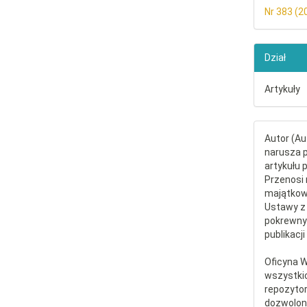
Nr 383 (2
Dział
Artykuły
Autor (Au
narusza p
artykułu 
Przenosi 
majątkowe
Ustawy z 
pokrewny
publikacji
Oficyna 
wszystki
repozytor
dozwolone