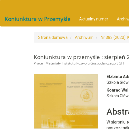
##plugins.themes.bootstrap3.accessible_menu.main_navigat
##plugins.themes.bootstrap3.accessible_menu.main_conten
##plugins.themes.bootstrap3.accessible_menu.sidebar##
Koniunktura w Przemyśle
Aktualny numer
Archi
Strona domowa
Archiwum
Nr 383 (2020): 
Koniunktura w przemyśle : sierpień 
Prace i Materiały Instytutu Rozwoju Gospodarczego SGH
##plugins.themes.bootst
##plu
Elżbieta A
Szkoła Głó
Konrad Wal
Szkoła Głó
Abstr
W sierpniu 
poszczególn