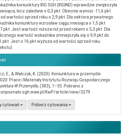
kaźnika koniunktury IRG SGH (IRGIND) wprawdzie zwiększyła
miesiąca, lecz zaledwie o 0,3 pkt. Obecnie wynosi -11,6 pkt
a od wartości sprzed roku o 2,9 pkt. Dla sektora prywatnego
aźnika koniunktury wzrosław ciągu miesiąca o 1,5 pkt
,7 pkt. Jest wartość niższa niż przed rokiem o 5,3 pkt. Dla
licznego wartość wskaźnika zmniejszyła się o 9,9 pkt do
1 pkt. Jest o 16 pkt wyższa od wartości sprzed roku.
ekstu)
gins.themes.bootstrap3.article.d
wać
, E., & Walczyk, K. (2020). Koniunktura w przemyśle :
2020: Prace i Materiały Instytutu Rozwoju Gospodarczego
unktura W Przemyśle
, (383), 1–35. Pobrano z
conjournals.sgh.waw.pl/KwP/article/view/3279
y cytowań
Pobierz cytowania