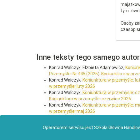
majątkow
tym równi
Osoby za
czasopis
Inne teksty tego samego auto
Konrad Walczyk, Elżbieta Adamowicz,
Koniun
Przemyśle: Nr 445 (2025): Koniunktura w prz
Konrad Walczyk,
Koniunktura w przemyśle: lu
w przemyśle: luty 2026
Konrad Walczyk,
Koniunktura w przemyśle: c
Koniunktura w przemyśle: czerwiec 2026
Konrad Walczyk,
Koniunktura w przemyśle: m
w przemyśle: maj 2026
<<
<
9
10
11
12
13
14
Operatorem serwisu jest Szkoła Główna Handlo
2026 © SGH Szkoła Główna Handlowa w Warszawie |
Dek