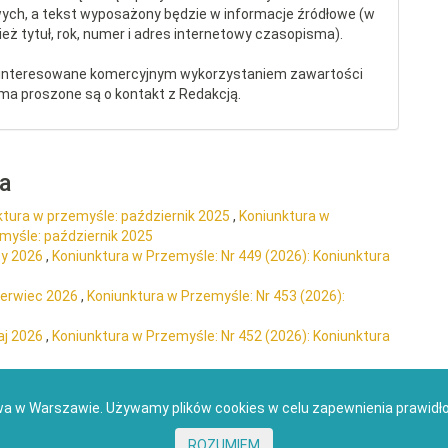
ych, a tekst wyposażony będzie w informacje źródłowe (w
eż tytuł, rok, numer i adres internetowy czasopisma).
interesowane komercyjnym wykorzystaniem zawartości
ma proszone są o kontakt z Redakcją.
ra
ktura w przemyśle: październik 2025
,
Koniunktura w
emyśle: październik 2025
ty 2026
,
Koniunktura w Przemyśle: Nr 449 (2026): Koniunktura
zerwiec 2026
,
Koniunktura w Przemyśle: Nr 453 (2026):
aj 2026
,
Koniunktura w Przemyśle: Nr 452 (2026): Koniunktura
wa w Warszawie. Używamy plików cookies w celu zapewnienia prawidł
laracja dostępności
ROZUMIEM