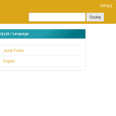
Zaloguj
Szukaj
Język / Language
Język Polski
English
main##