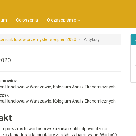
ion##
t##
wum
Ogłoszenia
O czasopiśmie
Koniunktura w przemyśle : sierpień 2020
Artykuły
2020
rap3.article.sidebar##
gins.themes.bootstrap3.article.
damowicz
wna Handlowa w Warszawie, Kolegium Analiz Ekonomicznych
czyk
wna Handlowa w Warszawie, Kolegium Analiz Ekonomicznych
akt
tempo wzrostu wartości wskaźnika i sald odpowiedzi na
e pytania testu koniunktury zostało zahamowane. Wartość