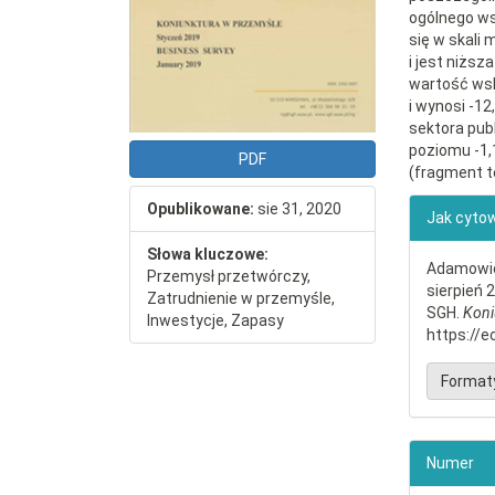
ogólnego ws
się w skali 
i jest niższ
wartość wsk
i wynosi -12
sektora pub
poziomu -1,
PDF
(fragment t
##plu
Opublikowane:
sie 31, 2020
Jak cyto
Słowa kluczowe:
Adamowicz
Przemysł przetwórczy,
sierpień 
Zatrudnienie w przemyśle,
SGH.
Koni
Inwestycje, Zapasy
https://e
Format
Numer