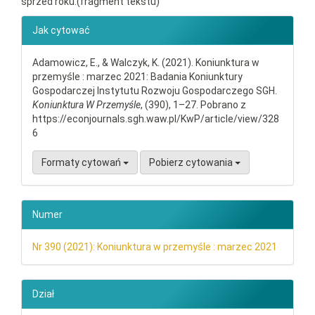
sprzed roku.(fragment tekstu)
##plugins.themes.bootstrap3.ar
Jak cytować
Adamowicz, E., & Walczyk, K. (2021). Koniunktura w
przemyśle : marzec 2021: Badania Koniunktury
Gospodarczej Instytutu Rozwoju Gospodarczego SGH.
Koniunktura W Przemyśle
, (390), 1–27. Pobrano z
https://econjournals.sgh.waw.pl/KwP/article/view/328
6
Formaty cytowań
Pobierz cytowania
Numer
Nr 390 (2021): Koniunktura w przemyśle : marzec 2021
Dział