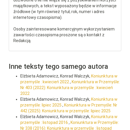
dozwolone o ile nie wiąże się z pozyskiwaniem korzyści
majątkowych, a tekst wyposażony będzie w informacje
źródłowe (w tym również tytuł, rok, numer i adres
internetowy czasopisma).
Osoby zainteresowane komercyjnym wykorzystaniem
zawartości czasopisma proszone są o kontakt z
Redakcją.
Inne teksty tego samego autora
Elżbieta Adamowicz, Konrad Walczyk,
Koniunktura w
przemyśle : kwiecień 2022
,
Koniunktura w Przemyśle:
Nr 403 (2022): Koniunktura w przemyśle : kwiecień
2022
Elżbieta Adamowicz, Konrad Walczyk,
Koniunktura w
przemyśle: lipiec 2025
,
Koniunktura w Przemyśle: Nr
442 (2025): Koniunktura w przemyśle: lipiec 2025
Elżbieta Adamowicz, Konrad Walczyk,
Koniunktura w
przemyśle : listopad 2016
,
Koniunktura w Przemyśle:
Nr 338 (2016): Koniunktura w przemyśle : listopad