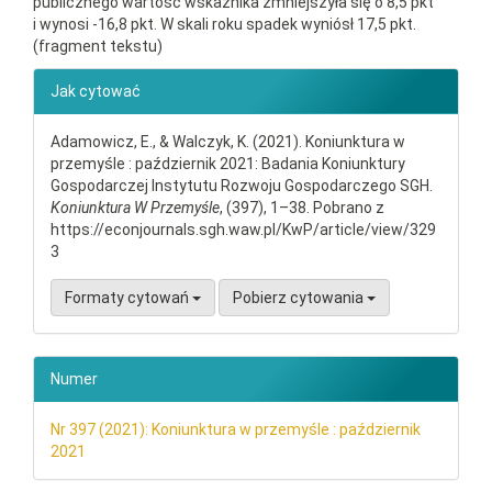
publicznego wartość wskaźnika zmniejszyła się o 8,5 pkt
i wynosi -16,8 pkt. W skali roku spadek wyniósł 17,5 pkt.
(fragment tekstu)
##plugins.themes.bootstrap3.ar
Jak cytować
Adamowicz, E., & Walczyk, K. (2021). Koniunktura w
przemyśle : październik 2021: Badania Koniunktury
Gospodarczej Instytutu Rozwoju Gospodarczego SGH.
Koniunktura W Przemyśle
, (397), 1–38. Pobrano z
https://econjournals.sgh.waw.pl/KwP/article/view/329
3
Formaty cytowań
Pobierz cytowania
Numer
Nr 397 (2021): Koniunktura w przemyśle : październik
2021