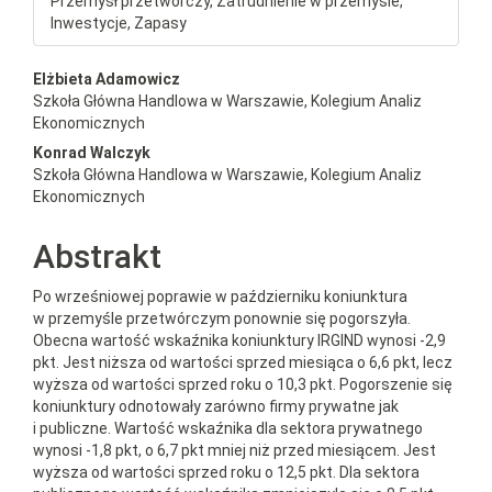
Przemysł przetwórczy, Zatrudnienie w przemyśle,
Inwestycje, Zapasy
##plugins.themes.bootstrap3.a
Elżbieta Adamowicz
Szkoła Główna Handlowa w Warszawie, Kolegium Analiz
Ekonomicznych
Konrad Walczyk
Szkoła Główna Handlowa w Warszawie, Kolegium Analiz
Ekonomicznych
Abstrakt
Po wrześniowej poprawie w październiku koniunktura
w przemyśle przetwórczym ponownie się pogorszyła.
Obecna wartość wskaźnika koniunktury IRGIND wynosi -2,9
pkt. Jest niższa od wartości sprzed miesiąca o 6,6 pkt, lecz
wyższa od wartości sprzed roku o 10,3 pkt. Pogorszenie się
koniunktury odnotowały zarówno firmy prywatne jak
i publiczne. Wartość wskaźnika dla sektora prywatnego
wynosi -1,8 pkt, o 6,7 pkt mniej niż przed miesiącem. Jest
wyższa od wartości sprzed roku o 12,5 pkt. Dla sektora