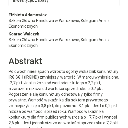
Inwestycje, Zapasy
##plugins.themes.bootstrap3.a
Elżbieta Adamowicz
Szkoła Główna Handlowa w Warszawie, Kolegium Analiz
Ekonomicznych
Konrad Walczyk
Szkoła Główna Handlowa w Warszawie, Kolegium Analiz
Ekonomicznych
Abstrakt
Po dwóch miesiącach wzrostu ogólny wskaźnik koniunktury
IRG SGH (IRGIND) zmniejszył wartość. W marcu wyniosła ona,
-2,7 pkt. Jest niższa od wartości z lutego o 2,2 pkt,
a zarazem niższa od wartości sprzed roku o 0,7 pkt.
Pogorszenie się koniunktury odnotowały tylko firmy
prywatne. Wartość wskaźnika dla sektora prywatnego
zmniejszyła się o 3,8 pkt, do poziomu -3,1 pkt. Jest o 0,2 pkt
niższa od wartości sprzed roku. Wartość wskaźnika
koniunktury dla firm publicznych wzrosła o 17,7 pkt i wynosi
2,6 pkt. Jest jednak niższa od wartości sprzed roku o 7,2 pkt.