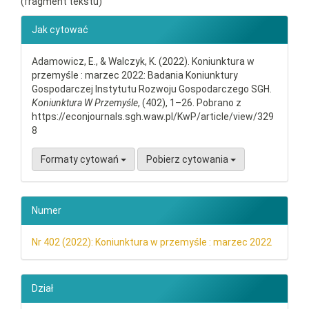
(fragment tekstu)
##plugins.themes.bootstrap3.ar
Jak cytować
Adamowicz, E., & Walczyk, K. (2022). Koniunktura w
przemyśle : marzec 2022: Badania Koniunktury
Gospodarczej Instytutu Rozwoju Gospodarczego SGH.
Koniunktura W Przemyśle
, (402), 1–26. Pobrano z
https://econjournals.sgh.waw.pl/KwP/article/view/329
8
Formaty cytowań
Pobierz cytowania
Numer
Nr 402 (2022): Koniunktura w przemyśle : marzec 2022
Dział