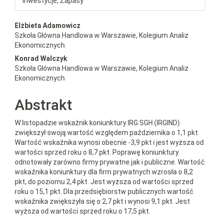
Inwestycje, Zapasy
##plugins.themes.bootstrap3.a
Elżbieta Adamowicz
Szkoła Główna Handlowa w Warszawie, Kolegium Analiz
Ekonomicznych
Konrad Walczyk
Szkoła Główna Handlowa w Warszawie, Kolegium Analiz
Ekonomicznych
Abstrakt
W listopadzie wskaźnik koniunktury IRG SGH (IRGIND)
zwiększył swoją wartość względem października o 1,1 pkt.
Wartość wskaźnika wynosi obecnie -3,9 pkt i jest wyższa od
wartości sprzed roku o 8,7 pkt. Poprawę koniunktury
odnotowały zarówno firmy prywatne jak i publiczne. Wartość
wskaźnika koniunktury dla firm prywatnych wzrosła o 8,2
pkt, do poziomu 2,4 pkt. Jest wyższa od wartości sprzed
roku o 15,1 pkt. Dla przedsiębiorstw publicznych wartość
wskaźnika zwiększyła się o 2,7 pkt i wynosi 9,1 pkt. Jest
wyższa od wartości sprzed roku o 17,5 pkt.