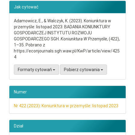
##plugins.themes.bootstrap3.ar
Jak cytować
Adamowicz, E., & Walczyk, K. (2023). Koniunktura w
przemyśle: listopad 2023: BADANIA KONIUNKTURY
GOSPODARCZEJ INSTYTUTU ROZWOJU
GOSPODARCZEGO SGH.
Koniunktura W Przemyśle
, (422),
1–35. Pobrano z
https://econjournals.sgh.waw.pl/KwP/article/view/425
4
Formaty cytowań
Pobierz cytowania
Numer
Nr 422 (2023): Koniunktura w przemyśle: listopad 2023
Dział