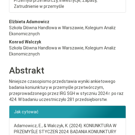
Przemysł przetwórczy, Inwestycje, Zapasy,
Zatrudnienie w przemyśle
##plugins.themes.bootstrap3.a
Elżbieta Adamowicz
Szkoła Główna Handlowa w Warszawie, Kolegium Analiz
Ekonomicznych
Konrad Walczyk
Szkoła Główna Handlowa w Warszawie, Kolegium Analiz
Ekonomicznych
Abstrakt
Niniejsze czasopismo przedstawia wyniki ankietowego
badania koniunktury w przemyśle przetwórczym,
przeprowadzonego przez IRG SGH w styczniu 2024 r. po raz
424. W badaniu uczestniczyło 281 przedsiębiorstw.
##plugins.themes.bootstrap3.ar
Jak cytować
Adamowicz, E., & Walczyk, K. (2024). KONIUNKTURA W
PRZEMYŚLE STYCZEŃ 2024: BADANIA KONIUNKTURY