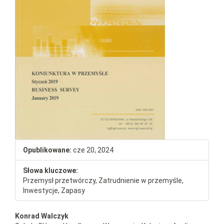
Opublikowane:
cze 20, 2024
Słowa kluczowe:
Przemysł przetwórczy, Zatrudnienie w przemyśle,
Inwestycje, Zapasy
##plugins.themes.bootstrap3.a
Konrad Walczyk