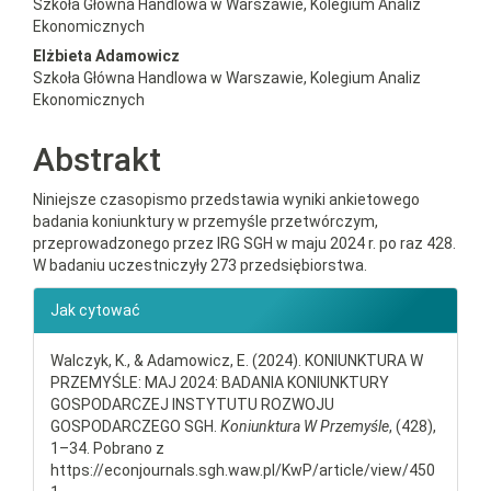
Szkoła Główna Handlowa w Warszawie, Kolegium Analiz
Ekonomicznych
Elżbieta Adamowicz
Szkoła Główna Handlowa w Warszawie, Kolegium Analiz
Ekonomicznych
Abstrakt
Niniejsze czasopismo przedstawia wyniki ankietowego
badania koniunktury w przemyśle przetwórczym,
przeprowadzonego przez IRG SGH w maju 2024 r. po raz 428.
W badaniu uczestniczyły 273 przedsiębiorstwa.
##plugins.themes.bootstrap3.ar
Jak cytować
Walczyk, K., & Adamowicz, E. (2024). KONIUNKTURA W
PRZEMYŚLE: MAJ 2024: BADANIA KONIUNKTURY
GOSPODARCZEJ INSTYTUTU ROZWOJU
GOSPODARCZEGO SGH.
Koniunktura W Przemyśle
, (428),
1–34. Pobrano z
https://econjournals.sgh.waw.pl/KwP/article/view/450