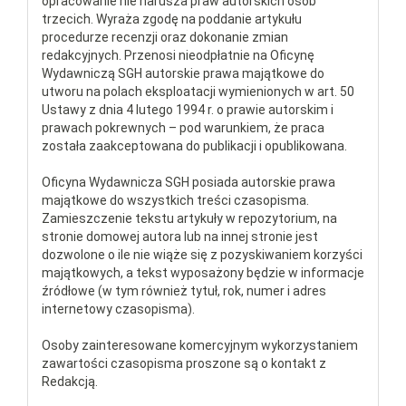
opracowanie nie narusza praw autorskich osób
trzecich. Wyraża zgodę na poddanie artykułu
procedurze recenzji oraz dokonanie zmian
redakcyjnych. Przenosi nieodpłatnie na Oficynę
Wydawniczą SGH autorskie prawa majątkowe do
utworu na polach eksploatacji wymienionych w art. 50
Ustawy z dnia 4 lutego 1994 r. o prawie autorskim i
prawach pokrewnych – pod warunkiem, że praca
została zaakceptowana do publikacji i opublikowana.
Oficyna Wydawnicza SGH posiada autorskie prawa
majątkowe do wszystkich treści czasopisma.
Zamieszczenie tekstu artykuły w repozytorium, na
stronie domowej autora lub na innej stronie jest
dozwolone o ile nie wiąże się z pozyskiwaniem korzyści
majątkowych, a tekst wyposażony będzie w informacje
źródłowe (w tym również tytuł, rok, numer i adres
internetowy czasopisma).
Osoby zainteresowane komercyjnym wykorzystaniem
zawartości czasopisma proszone są o kontakt z
Redakcją.