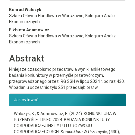
##plugins.themes.bootstrap3.a
Konrad Walczyk
Szkoła Główna Handlowa w Warszawie, Kolegium Analiz
Ekonomicznych
Elżbieta Adamowicz
Szkoła Główna Handlowa w Warszawie, Kolegium Analiz
Ekonomicznych
Abstrakt
Niniejsze czasopismo przedstawia wyniki ankietowego
badania koniunktury w przemyśle przetwórczym,
przeprowadzonego przez IRG SGH w lipcu 2024 r. po raz 430.
W badaniu uczestniczyło 251 przedsiębiorstw.
##plugins.themes.bootstrap3.ar
Jak cytować
Walczyk, K., & Adamowicz, E. (2024). KONIUNKTURA W
PRZEMYŚLE: LIPIEC 2024: BADANIA KONIUNKTURY
GOSPODARCZEJ INSTYTUTU ROZWOJU
GOSPODARCZEGO SGH.
Koniunktura W Przemyśle
, (430),