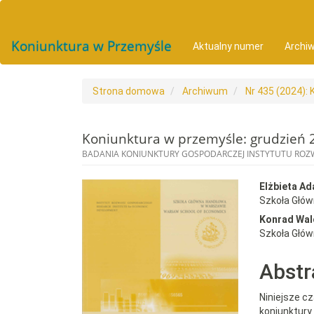
##plugins.themes.bootstrap3.accessible_menu.main_navigat
##plugins.themes.bootstrap3.accessible_menu.main_conten
##plugins.themes.bootstrap3.accessible_menu.sidebar##
Koniunktura w Przemyśle
Aktualny numer
Archi
Strona domowa
Archiwum
Nr 435 (2024):
Koniunktura w przemyśle: grudzień 
BADANIA KONIUNKTURY GOSPODARCZEJ INSTYTUTU RO
##plugins.themes.bootst
##plu
Elżbieta A
Szkoła Głó
Konrad Wal
Szkoła Głó
Abstr
Niniejsze c
koniunktur