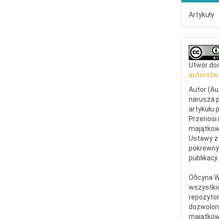
Artykuły
Utwór dos
autorstw
Autor (Au
narusza p
artykułu 
Przenosi 
majątkowe
Ustawy z 
pokrewny
publikacji
Oficyna 
wszystki
repozytor
dozwolone
majątkow