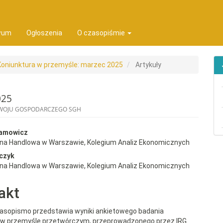
ion##
t##
wum
Ogłoszenia
O czasopiśmie
 Koniunktura w przemyśle: marzec 2025
Artykuły
025
ZWOJU GOSPODARCZEGO SGH
rap3.article.sidebar##
gins.themes.bootstrap3.article.
damowicz
wna Handlowa w Warszawie, Kolegium Analiz Ekonomicznych
czyk
wna Handlowa w Warszawie, Kolegium Analiz Ekonomicznych
akt
zasopismo przedstawia wyniki ankietowego badania
y w przemyśle przetwórczym, przeprowadzonego przez IRG