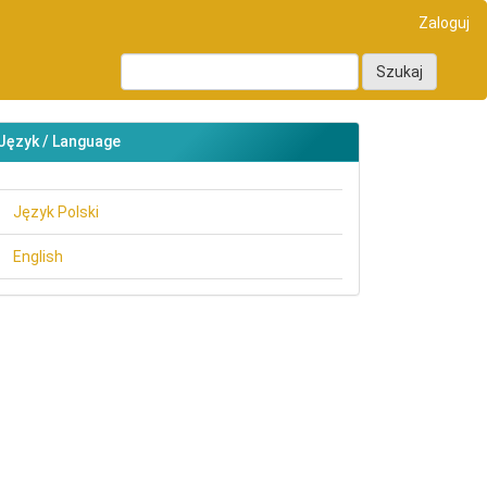
Zaloguj
Szukaj
Język / Language
Język Polski
English
main##