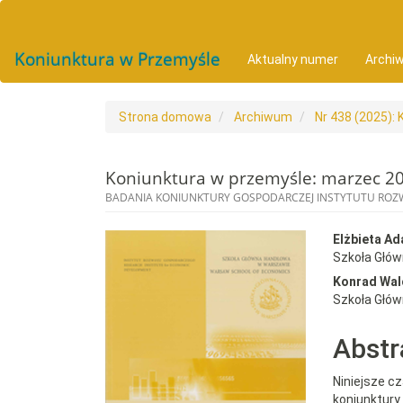
##plugins.themes.bootstrap3.accessible_menu.main_navigat
##plugins.themes.bootstrap3.accessible_menu.main_conten
##plugins.themes.bootstrap3.accessible_menu.sidebar##
Koniunktura w Przemyśle
Aktualny numer
Archi
Strona domowa
Archiwum
Nr 438 (2025):
Koniunktura w przemyśle: marzec 2
BADANIA KONIUNKTURY GOSPODARCZEJ INSTYTUTU RO
##plugins.themes.bootst
##plu
Elżbieta A
Szkoła Głó
Konrad Wal
Szkoła Głó
Abstr
Niniejsze c
koniunktur