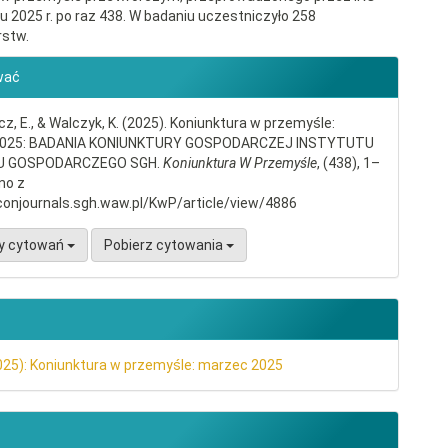
 2025 r. po raz 438. W badaniu uczestniczyło 258
rstw.
gins.themes.bootstrap3.article.d
wać
, E., & Walczyk, K. (2025). Koniunktura w przemyśle:
2025: BADANIA KONIUNKTURY GOSPODARCZEJ INSTYTUTU
 GOSPODARCZEGO SGH.
Koniunktura W Przemyśle
, (438), 1–
no z
conjournals.sgh.waw.pl/KwP/article/view/4886
y cytowań
Pobierz cytowania
025): Koniunktura w przemyśle: marzec 2025