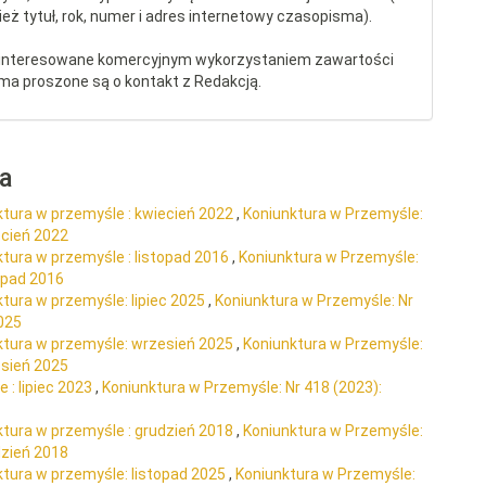
eż tytuł, rok, numer i adres internetowy czasopisma).
interesowane komercyjnym wykorzystaniem zawartości
ma proszone są o kontakt z Redakcją.
ra
ktura w przemyśle : kwiecień 2022
,
Koniunktura w Przemyśle:
ecień 2022
tura w przemyśle : listopad 2016
,
Koniunktura w Przemyśle:
topad 2016
tura w przemyśle: lipiec 2025
,
Koniunktura w Przemyśle: Nr
2025
ktura w przemyśle: wrzesień 2025
,
Koniunktura w Przemyśle:
esień 2025
 : lipiec 2023
,
Koniunktura w Przemyśle: Nr 418 (2023):
ktura w przemyśle : grudzień 2018
,
Koniunktura w Przemyśle:
dzień 2018
ktura w przemyśle: listopad 2025
,
Koniunktura w Przemyśle: