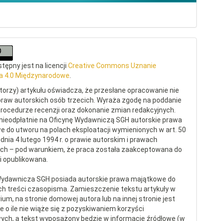
tępny jest na licencji
Creative Commons Uznanie
a 4.0 Międzynarodowe
.
torzy) artykułu oświadcza, że przesłane opracowanie nie
raw autorskich osób trzecich. Wyraża zgodę na poddanie
procedurze recenzji oraz dokonanie zmian redakcyjnych.
nieodpłatnie na Oficynę Wydawniczą SGH autorskie prawa
 do utworu na polach eksploatacji wymienionych w art. 50
dnia 4 lutego 1994 r. o prawie autorskim i prawach
ch – pod warunkiem, że praca została zaakceptowana do
 i opublikowana.
Wydawnicza SGH posiada autorskie prawa majątkowe do
ch treści czasopisma. Zamieszczenie tekstu artykuły w
ium, na stronie domowej autora lub na innej stronie jest
 o ile nie wiąże się z pozyskiwaniem korzyści
ych, a tekst wyposażony będzie w informacje źródłowe (w