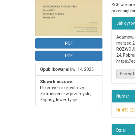
SGH w marcu
przedsiębio
##plu
Jak cyto
Adamowicz
marzec 
PDF
ROZWOJU
24. Pobra
PDF
https://e
Opublikowane:
kwi 14, 2025
Format
Słowa kluczowe:
Przemysł przetwórczy,
Zatrudnienie w przemyśle,
Numer
Zapasy, Inwestycje
Nr 438 (2
Dział