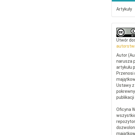
Artykuły
Utwór dos
autorstw
Autor (Au
narusza p
artykułu 
Przenosi 
majątkowe
Ustawy z 
pokrewny
publikacji
Oficyna 
wszystki
repozytor
dozwolone
majątkow