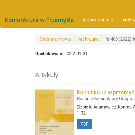
##plugins.themes.bootstrap3.accessible_menu.main_navigat
##plugins.themes.bootstrap3.accessible_menu.main_conten
##plugins.themes.bootstrap3.accessible_menu.sidebar##
Koniunktura w Przemyśle
Aktualny numer
Archi
Strona domowa
Archiwum
Nr 400 (2022): 
Opublikowane:
2022-01-31
Artykuły
Koniunktura w przemyśl
Badania Koniunktury Gospod
Elżbieta Adamowicz, Konrad 
1-32
PDF