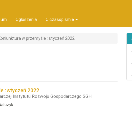
ion##
t##
wum
Ogłoszenia
O czasopiśmie
Koniunktura w przemyśle : styczeń 2022
e : styczeń 2022
arczej Instytutu Rozwoju Gospodarczego SGH
Walczyk